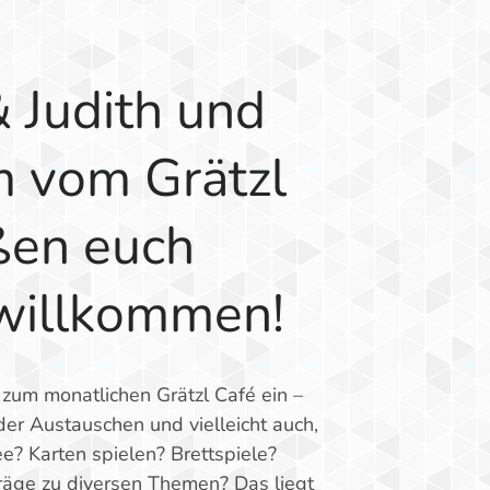
& Judith und
 vom Grätzl
ßen euch
 willkommen!
 zum monatlichen Grätzl Café ein –
er Austauschen und vielleicht auch,
e? Karten spielen? Brettspiele?
räge zu diversen Themen? Das liegt