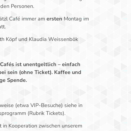
nden Personen.
rätzl Café immer am
ersten
Montag im
tt.
ith Köpf und Klaudia Weissenbök
Cafés ist unentgeltlich – einfach
i sein (ohne Ticket). Kaffee und
ige Spende.
nweise (etwa VIP-Besuche) siehe in
programm (Rubrik Tickets).
et in Kooperation zwischen unserem