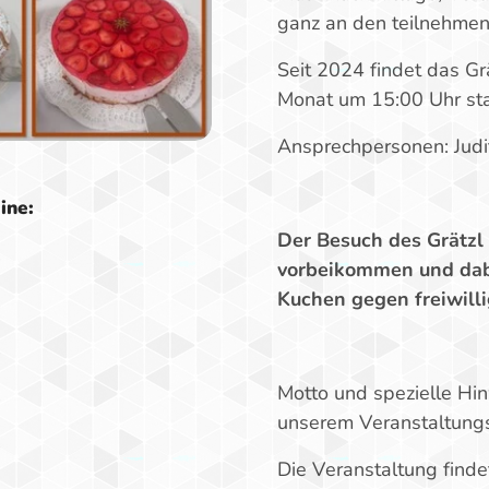
ganz an den teilnehme
Seit 2024 findet das G
Monat um 15:00 Uhr sta
Ansprechpersonen: Jud
ine:
Der Besuch des Grätzl 
6
vorbeikommen und dabe
Kuchen gegen freiwill
6
6
Motto und spezielle Hi
6
unserem Veranstaltungs
6
Die Veranstaltung find