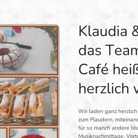
Klaudia 
das Team
Café hei
herzlich
Wir laden ganz herzlich
zum Plaudern, miteinand
für so manch andere Ide
Musiknachmittage, Vort