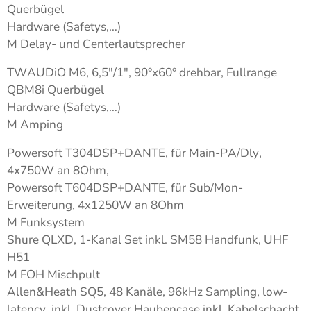
Querbügel
Hardware (Safetys,…)
M Delay- und Centerlautsprecher
TWAUDiO M6, 6,5″/1″, 90°x60° drehbar, Fullrange
QBM8i Querbügel
Hardware (Safetys,…)
M Amping
Powersoft T304DSP+DANTE, für Main-PA/Dly,
4x750W an 8Ohm,
Powersoft T604DSP+DANTE, für Sub/Mon-
Erweiterung, 4x1250W an 8Ohm
M Funksystem
Shure QLXD, 1-Kanal Set inkl. SM58 Handfunk, UHF
H51
M FOH Mischpult
Allen&Heath SQ5, 48 Kanäle, 96kHz Sampling, low-
latency, inkl. Dustcover Haubencase inkl. Kabelschacht