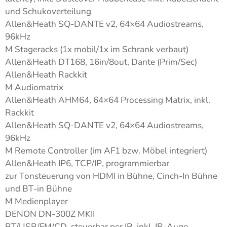
und Schukoverteilung
Allen&Heath SQ-DANTE v2, 64×64 Audiostreams,
96kHz
M Stageracks (1x mobil/1x im Schrank verbaut)
Allen&Heath DT168, 16in/8out, Dante (Prim/Sec)
Allen&Heath Rackkit
M Audiomatrix
Allen&Heath AHM64, 64×64 Processing Matrix, inkl.
Rackkit
Allen&Heath SQ-DANTE v2, 64×64 Audiostreams,
96kHz
M Remote Controller (im AF1 bzw. Möbel integriert)
Allen&Heath IP6, TCP/IP, programmierbar
zur Tonsteuerung von HDMI in Bühne, Cinch-In Bühne
und BT-in Bühne
M Medienplayer
DENON DN-300Z MKII
BT/USB/FM/CD, steuerbar per IR, inkl. IR-Auge